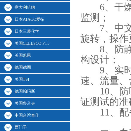
6、干燥
意大利哈纳
监测；
日本ATAGO爱拓
7、中文智
日本三菱化学
旋转，操作
美国CELESCO PT5
8、防静
英国凯恩
构设计；
9、实时
德国德图
速、流量、
美国TSI
10、防吸
德国帕玛斯
证测试的准
美国鲁道夫
11、配
中国台湾泰仕
西门子