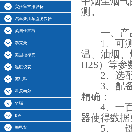
中烟尘烟气
实验室常用设备
测。
汽车柴油车监测仪器
一、产品
英国仕富梅
1、可测
泰克曼
温、油烟、烟
美国福禄克
H2S）等参
温度仪表
2、选配Z
英思科
3、配备
霍尼韦尔
精确；
华瑞
4、一百万
器使得数据
BW
5、一键
梅思安