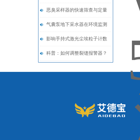
恶臭采样器的快速筛查与定量
分析
气囊泵地下采水器在环境监测
中的应用
影响手持式激光尘埃粒子计数
器测试结果准确性的关键因素
科普：如何调整裂缝报警器？