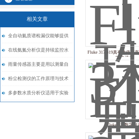
相关文章
全自动氦质谱检漏仪能够提供
可靠的泄漏检测和报警功能
在线氨氮分析仪是持续监控水
Fluke 317/319真有效
表/电流表
体氨氮含量的关键
雨量传感器主要是用以测量自
然界降雨量
粉尘检测仪的工作原理与技术
特性解析
多参数水质分析仪适用于实验
室或野外现场定量测量
Fluke 312数字钳