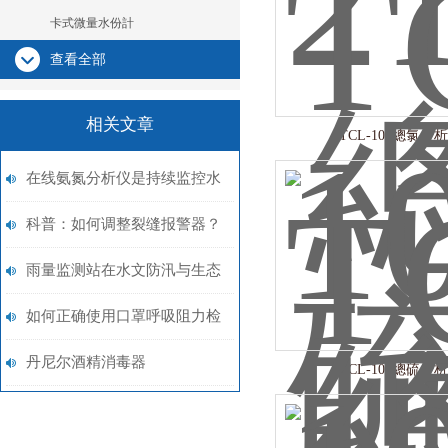
卡式微量水份計
查看全部
相关文章
TCL-100總氯分
在线氨氮分析仪是持续监控水
体氨氮含量的关键
科普：如何调整裂缝报警器？
雨量监测站在水文防汛与生态
监测中的应用发展
如何正确使用口罩呼吸阻力检
测仪进行测试？
丹尼尔酒精消毒器
TCL-100總硫分