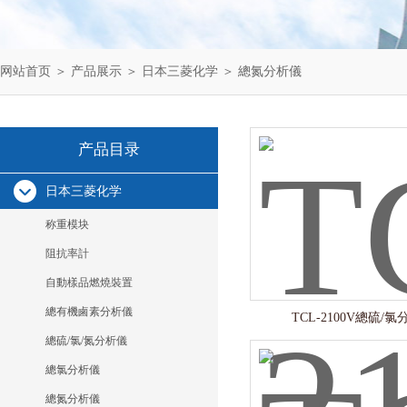
网站首页
＞
产品展示
＞
日本三菱化学
＞
總氮分析儀
产品目录
日本三菱化学
称重模块
阻抗率計
自動樣品燃燒裝置
總有機鹵素分析儀
TCL-2100V總硫/
總硫/氯/氮分析儀
總氯分析儀
總氮分析儀