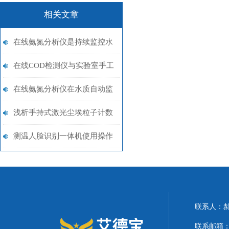
相关文章
在线氨氮分析仪是持续监控水
体氨氮含量的关键
在线COD检测仪与实验室手工
法的差异分析
在线氨氮分析仪在水质自动监
测系统中的集成架构
浅析手持式激光尘埃粒子计数
器在制药行业中的应用
测温人脸识别一体机使用操作
说明
联系人：
联系邮箱：21