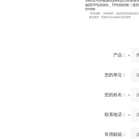
Disk
型号所能测试的样品几何形状
如同
TPS2500S
，
TPS3500
有一系
技术指标
导热系数
:
（平板材料，包括高导的基板或石
探头类型：所有
Hot Disk
探头均可使用
产品：
您的单位：
您的姓名：
联系电话：
常用邮箱：