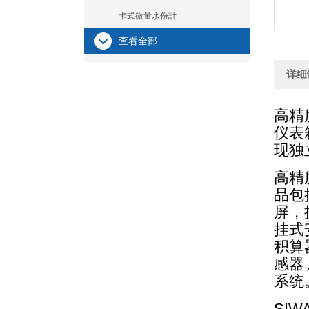
卡式微量水份計
查看全部
详细
高精
仪表
现独
高精
品包括
屏，
挂式
积算
感器
系统
SI