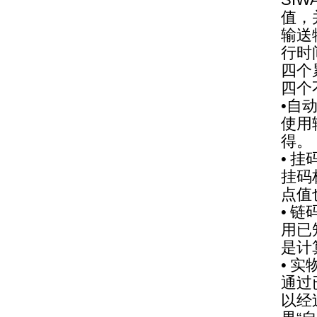
值，
输送
行时
四个
四个
•自
使用
得。
• 挂
挂码
点值
• 链
用已
是计
• 实
通过
以经