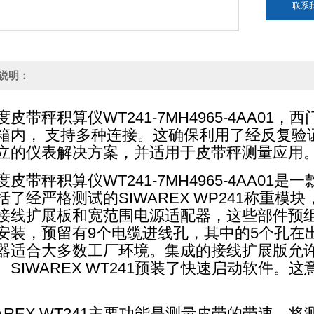
联系
说明：
度皮带秤积算仪WT241-7MH4965-4AA0
箱内， 支持多种连接。这确保利用了经反复验证
立的仪表解决方案，并适用于皮带秤测量应用
度皮带秤积算仪WT241-7MH4965-4AA0
了经严格测试的SIWAREX WP241称重模块，Sie
接线扩展板和宽范围电源适配器，这些部件预
安装，预留有9个电缆进线孔，其中的5个孔在
器适合大多数工厂环境。集成的接线扩展版允
。SIWAREX WT241预装了快速启动软件。这意
。
WAREX WT241主要功能是测量皮带的带速