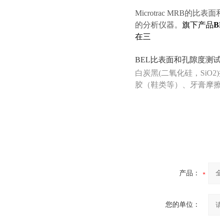
Microtrac MRB的
比表面
的分析仪器。
旗下产品
B
在三
BEL比表面和孔隙度测
白炭黑(二氧化硅，Si
胶（鞋类等）、牙膏摩
个站先后测试，效率比单
产品：
您的单位：