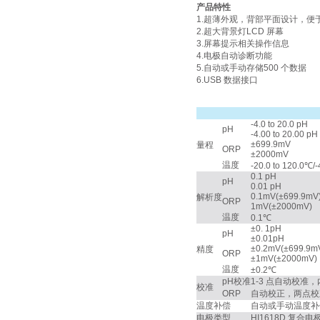
产品特性
1.超薄外观，背部平面设计，便
2.超大背景灯LCD 屏幕
3.屏幕提示相关操作信息
4.电极自动诊断功能
5.自动或手动存储500 个数据
6.USB 数据接口
-4.0 to 20.0 pH
pH
-4.00 to 20.00 pH
±699.9mV
量程
ORP
±2000mV
温度
-20.0 to 120.0℃/-
0.1 pH
pH
0.01 pH
0.1mV(±699.9mV
解析度
ORP
1mV(±2000mV)
温度
0.1℃
±0. 1pH
pH
±0.01pH
±0.2mV(±699.9mV
精度
ORP
±1mV(±2000mV)
温度
±0.2℃
pH校准
1-3 点自动校准，内置
校准
ORP
自动校正，两点校正（
温度补偿
自动或手动温度补偿，-20.
电极类型
HI1618D 复合