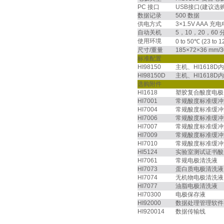
PC 接口
USB接口(建议选购H
数据记录
500 数据
供电方式
3×1.5V AAA 
自动关机
5，10，20，6
使用环境
0 to 50℃ (23 to
尺寸/重量
185×72×36 mm/3
标准配置
HI98150
主机、HI161
HI98150D
主机、HI1618
选购附件
HI1618
塑胶复合酸度电极
HI7001
常规酸度标准缓冲
HI7004
常规酸度标准缓冲
HI7006
常规酸度标准缓冲
HI7007
常规酸度标准缓冲
HI7009
常规酸度标准缓冲
HI7010
常规酸度标准缓冲
HI5124
实验室测试证书酸
HI7061
常规电极清洗液
HI7073
蛋白质电极清洗液
HI7074
无机物电极清洗液
HI7077
油脂电极清洗液
HI70300
电极保存液
HI92000
数据处理管理软件
HI920014
数据传输线