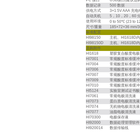
PC 接口
USB接口(建议选购H
数据记录
500 数据
供电方式
3×1.5V AAA 
自动关机
5，10，20，6
使用环境
0 to 50℃ (23 to
尺寸/重量
185×72×36 mm/3
标准配置
HI98150
主机、HI161
HI98150D
主机、HI1618
选购附件
HI1618
塑胶复合酸度电极
HI7001
常规酸度标准缓冲
HI7004
常规酸度标准缓冲
HI7006
常规酸度标准缓冲
HI7007
常规酸度标准缓冲
HI7009
常规酸度标准缓冲
HI7010
常规酸度标准缓冲
HI5124
实验室测试证书酸
HI7061
常规电极清洗液
HI7073
蛋白质电极清洗液
HI7074
无机物电极清洗液
HI7077
油脂电极清洗液
HI70300
电极保存液
HI92000
数据处理管理软件
HI920014
数据传输线