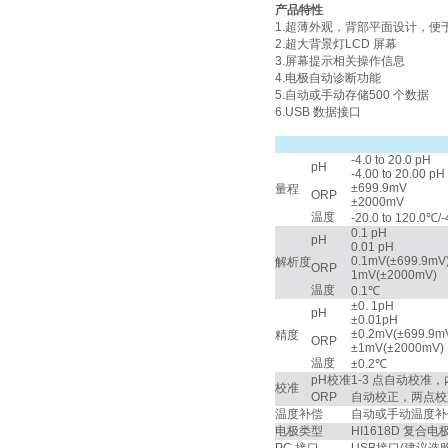
产品特性
1.超薄外观，背部平面设计，便
2.超大背景灯LCD 屏幕
3.屏幕提示相关操作信息
4.电极自动诊断功能
5.自动或手动存储500 个数据
6.USB 数据接口
-4.0 to 20.0 pH
pH
-4.00 to 20.00 pH
±699.9mV
量程
ORP
±2000mV
温度
-20.0 to 120.0℃/-
0.1 pH
pH
0.01 pH
0.1mV(±699.9mV
解析度
ORP
1mV(±2000mV)
温度
0.1℃
±0. 1pH
pH
±0.01pH
±0.2mV(±699.9mV
精度
ORP
±1mV(±2000mV)
温度
±0.2℃
pH校准
1-3 点自动校准，内置
校准
ORP
自动校正，两点校正（
温度补偿
自动或手动温度补偿，-20.
电极类型
HI1618D 复合