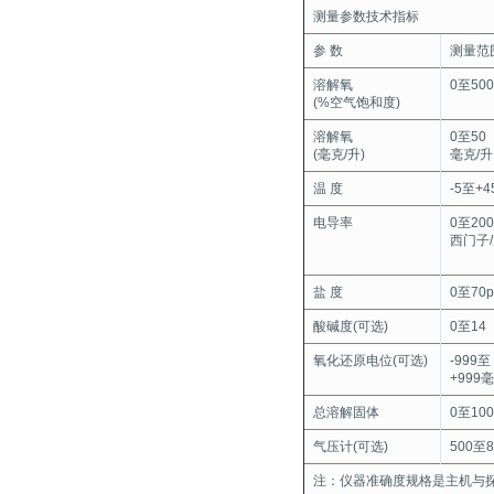
测量参数技术指标
参 数
测量范
溶解氧
0至50
(%空气饱和度)
溶解氧
0至50
(毫克/升)
毫克/升
温 度
-5至+4
电导率
0至200
西门子
盐 度
0至70p
酸碱度(可选)
0至14
氧化还原电位(可选)
-999至
+999
总溶解固体
0至10
气压计(可选)
500至
注：仪器准确度规格是主机与