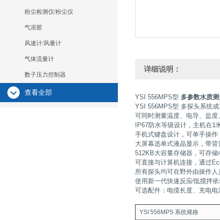
粉尘检测仪/粉尘仪
气溶胶
风速计/风量计
气体流量计
详细说明：
数子压力控制器
查看全部
YSI 556MPS型
多参数水质测
YSI 556MPS型 多探
可同时测量温度、电导、盐度
IP67防水等级设计，主机
手机式键盘设计，可单手操作
大屏幕选单式液晶显示，带背
512KB大容量存储器，可存
可直接与计算机连接，通过Ec
所有探头均可在野外由操作人
使用新一代快速反应∕低搅拌依
可选配件：电缆长度、充电电
YSI 556MPS 系统规格