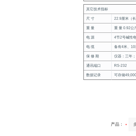
其它技术指标
尺 寸
22.9厘米（长
重 量
重 量 0.9
电 源
4节2号碱性
电 缆
备有4米、1
保 修 期
仪器：三年；
通讯端口
RS-232
数据记录
可存储49,
产品：