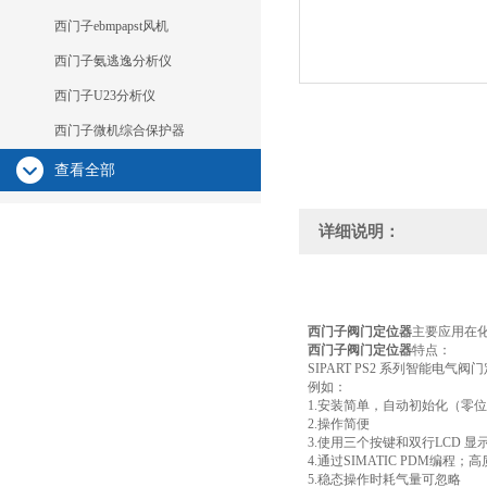
西门子ebmpapst风机
西门子氨逃逸分析仪
西门子U23分析仪
西门子微机综合保护器
查看全部
详细说明：
西门子阀门定位器
主要应用在
西门子阀门定位器
特点：
SIPART PS2 系列智能电
例如：
1.安装简单，自动初始化（零
2.操作简便
3.使用三个按键和双行LCD 
4.通过SIMATIC PDM编
5.稳态操作时耗气量可忽略