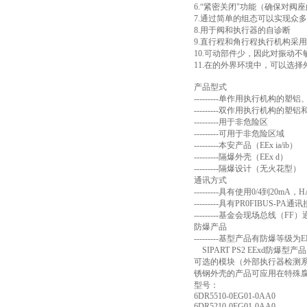
6.“紧密关闭"功能（确保对阀座
7.通过简单的组态可以实现众
8.用于阀和执行器的自诊断
9.直行程和角行程执行机构采
10.可动部件少，因此对振动不
11.在的外界环境中，可以选
产品型式
---------单作用执行机构的
---------双作用执行机构的塑
---------用于非危险区
---------可用于非危险区域
---------本安产品（EEx ia/ib）
---------隔爆外壳（EEx d）
---------隔爆设计（无火花型）
通讯方式
---------具有使用0/4到20
---------具有PR0FIBUS-PA通
---------基金会现场总线（FF
防爆产品
---------基型产品有防爆
SIPART PS2 EExd
可选的模块（外部执行器检测系统
锈钢外壳的产品可应用在特殊
型号：
6DR5510-0EG01-0AA0
6DR5210-0EG01-0AA0