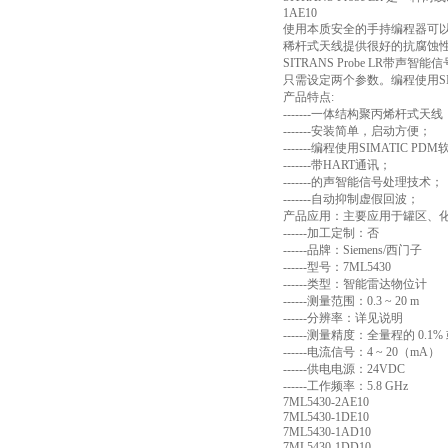
1AE10
使用本质安全的手持编程器可以
稀杆式天线提供很好的抗腐蚀
SITRANS Probe LR
只需设定两个参数。编程使用SI
产品特点:
-------一体结构聚丙烯杆式天
-------安装简单，启动方便；
-------编程使用SIMATIC
-------带HART通讯；
-------的声智能信号处理技术；
-------自动抑制虚假回波；
产品应用：主要应用于罐区、
------加工定制：否
------品牌：Siemens/西门子
------型号：7ML5430
------类型：智能雷达物位计
------测量范围：0.3 ~ 20 m
------分辨率：详见说明
------测量精度：全量程的 0.1%
------电流信号：4 ~ 20（mA
------供电电源：24VDC
------工作频率：5.8 GHz
7ML5430-2AE10
7ML5430-1DE10
7ML5430-1AD10
7ML5430-1DD10