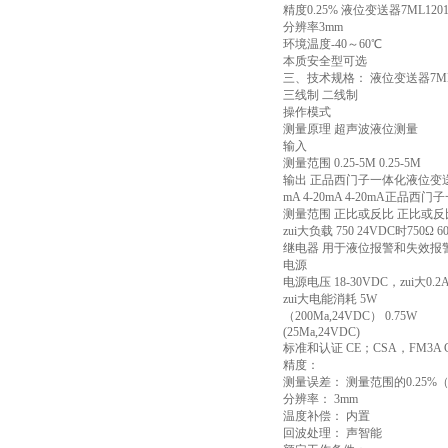
精度0.25% 液位变送器7ML1201-
分辨率3mm
环境温度-40～60℃
本质安全型可选
三、技术规格： 液位变送器7ML12
三线制 二线制
操作模式
测量原理 超声波液位测量
输入
测量范围 0.25-5M 0.25-5M
输出 正品西门子一体化液位变送器7
mA 4-20mA 4-20mA正品西门
测量范围 正比或反比 正比或反
zui大负载 750 24VDC时750Ω
继电器 用于液位报警和失效报警
电源
电源电压 18-30VDC，zui大0.2A
zui大电能消耗 5W
（200Ma,24VDC） 0.75W
(25Ma,24VDC)
标准和认证 CE；CSA，FM3A 
精度：
测量误差： 测量范围的0.25%
分辨率： 3mm
温度补偿： 内置
回波处理： 声智能