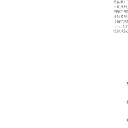
五位数L
自动换档,范
测量距离5
接触及非
读值范围0~
RS-232
接触式转速