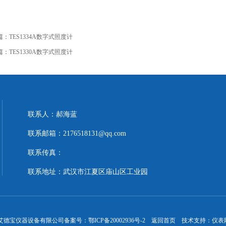
篇：
TES1334A数字式照度计
篇：
TES1330A数字式照度计
联系人：郝海蓝
联系邮箱：2176518131@qq.com
联系传真：
联系地址：武汉市江夏区庙山区工业园
汉市艾德宝仪器设备有限公司
备案号：鄂ICP备20002936号-2
返回首页
技术支持：
仪表