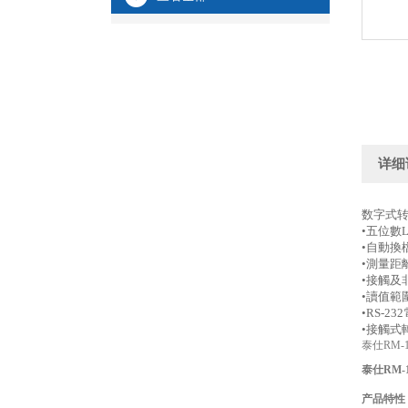
详细
数字式
•五位數
•自動換檔
•測量距離
•接觸及
•讀值範圍
•RS-23
•接觸式轉
泰仕RM-
泰仕RM
产品特性