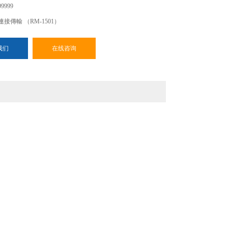
9999
腦連接傳輸 （RM-1501）
接頭 （RM-1502）須另選購
我们
在线咨询