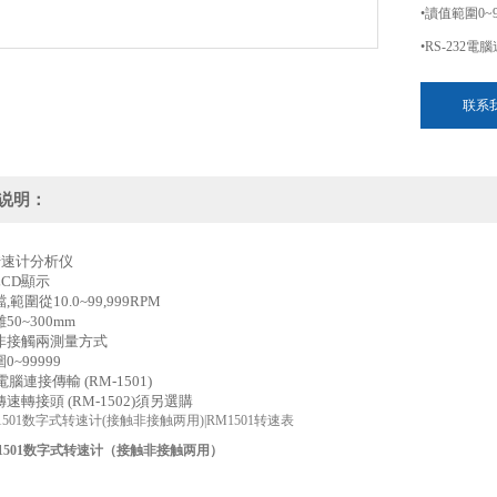
•讀值範圍0~9
•RS-232電
•接觸式轉速轉
联系
说明：
转速计分析仪
LCD顯示
,範圍從10.0~99,999RPM
50~300mm
非接觸兩測量方式
0~99999
2電腦連接傳輸 (RM-1501)
速轉接頭 (RM-1502)須另選購
1501数字式转速计(接触非接触两用)|RM1501转速表
-1501数字式转速计（接触非接触两用）