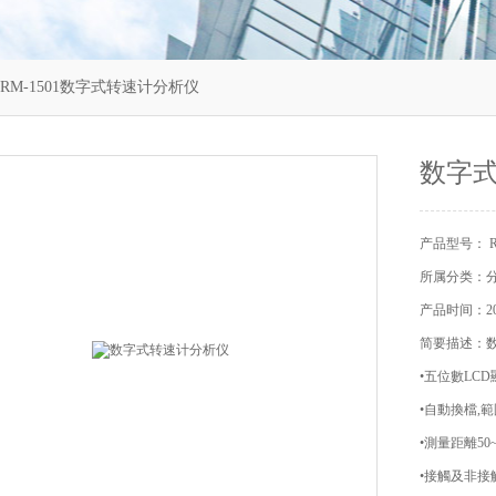
 RM-1501数字式转速计分析仪
数字
产品型号： RM
所属分类：
产品时间：202
简要描述：
•五位數LCD
•自動換檔,範圍
•測量距離50~
•接觸及非接