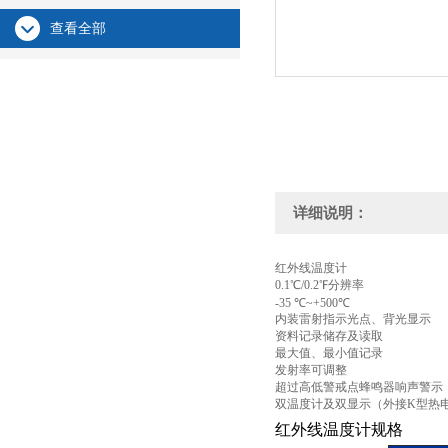
查看全部
详细说明：
红外线温度计
0.1℃/0.2℉分辨率
-35 ℃~+500℃
内装雷射指示光点、背光显示
资料记录储存及读取
最大值、最小值记录
发射率可调整
超过高低警戒点蜂鸣器响声警示
双温度计及双显示（外接K型热
红外线温度计规格