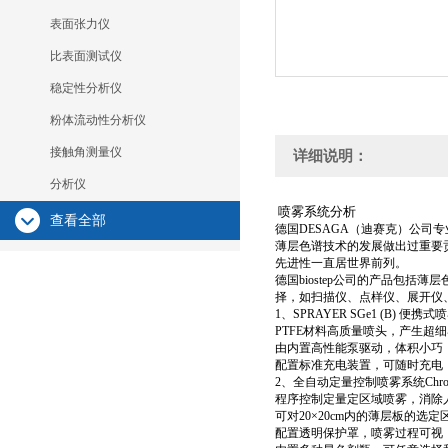
表面张力仪
比表面测试仪
稳定性分析仪
粉体流动性分析仪
接触角测量仪
详细说明：
分析仪
喷雾系统分析
查看全部
德国DESAGA（迪赛克）公
薄层色谱技术的发展做出过重要贡
先进性一直居世界前列。
德国biostep公司的产品包
择，如扫描仪、点样仪、展开仪
1、SPRAYER SGe1 (B) 便携式
PTFE材料高质量喷头，产生超细雾
由内置高性能泵驱动，体积小巧
配置标准充电装置，可随时充电
2、全自动定量控制喷雾系统Chromaj
程序控制定量定区域喷雾，消除
可对20×20cm内的薄层板的选
配置透明保护罩，喷雾过程可视