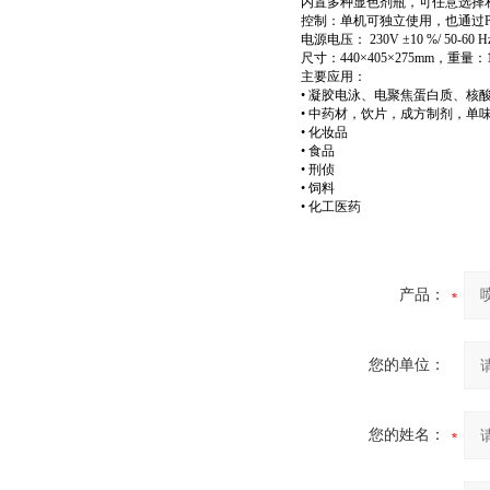
内置多种显色剂瓶，可任意选择
控制：单机可独立使用，也通过
电源电压： 230V ±10 %/ 50-60 H
尺寸：440×405×275mm，重量：
主要应用：
• 凝胶电泳、电聚焦蛋白质、核
• 中药材，饮片，成方制剂，单
• 化妆品
• 食品
• 刑侦
• 饲料
• 化工医药
产品：
您的单位：
您的姓名：