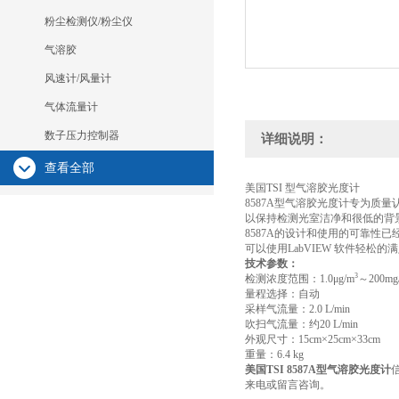
粉尘检测仪/粉尘仪
气溶胶
风速计/风量计
气体流量计
数子压力控制器
详细说明：
查看全部
美国TSI 型气溶胶光度计
8587A型气溶胶光度计专为
以保持检测光室洁净和很低的背景
8587A的设计和使用的可靠性
可以使用LabVIEW 软件轻
技术参数：
3
检测浓度范围：1.0μg/m
～200mg
量程选择：自动
采样气流量：2.0 L/min
吹扫气流量：约20 L/min
外观尺寸：15cm×25cm×33cm
重量：6.4 kg
美国TSI 8587A型气溶胶光度计
来电或留言咨询。