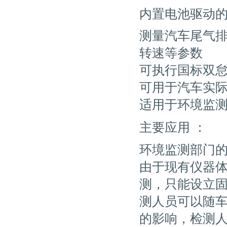
内置电池驱动的
测量汽车尾气排
转速等参数
可执行国标双
可用于汽车实
适用于环境监
主要应用
：
环境监测部门
由于现有仪器体
测，只能设立固
测人员可以随
的影响，检测