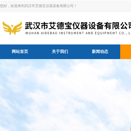
您好，欢迎来到武汉市艾德宝仪器设备有限公司！
网站首页
关于我们
新闻动态