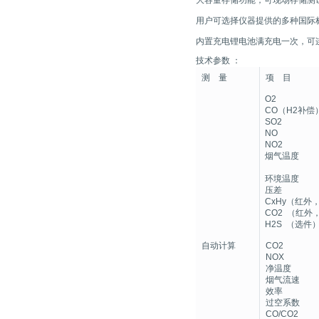
大容量存储功能，可现场存储测
用户可选择仪器提供的多种国际
内置充电锂电池满充电一次，可
技术参数 ：
测 量
项 目
O2
CO（H2补偿
SO2
NO
NO2
烟气温度
环境温度
压差
CxHy（红外
CO2 （红外
H2S （选件
自动计算
CO2
NOX
净温度
烟气流速
效率
过空系数
CO/CO2