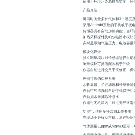
适用于环境污染源排放监测，环
产品介绍：
可同时测量多种气体和3个温度及
采用Android系统的手机或平
传感器具有自动加热功能，当环
加热采样探针及帕尔帖除水模块保
实时显示如气路压力、电池容量
模块化设计
独立测量模块对传感器进行自动
测量模块可灵活配置易于升级
仪器自动进行交叉干扰修正，保证
严密可靠的保护系统
水收集器、尘过滤器和传感器滤
自动空气清洗和自动停机保护功
自动排水器排除冷凝水
仪器封闭机箱内，通过无线终端
功能*，适用多种监测工作要求
在现场不必移动主机，通过轻便
气体测量以ppm或mg/m3显示，