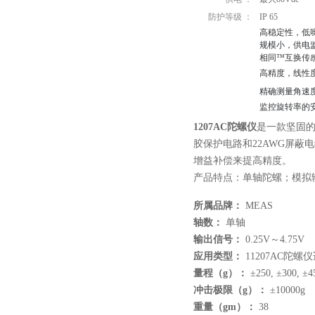
防护等级 ：
IP 65
高稳定性，低
规模小，供电
相同™互换传
高精度，线性
精确测量角速
监控旋转率的
1207AC陀螺仪
是一款坚固的
胶保护电路和22AWG屏蔽电
增益补偿来提高精度。
产品特点：单轴陀螺；模拟输出
所属品牌：
MEAS
轴数：
单轴
输出信号：
0.25V～4.75V
应用类型：
11207AC陀
量程（g）：
±250, ±300, ±45
冲击极限（g）：
±10000g
重量（gm）：
38