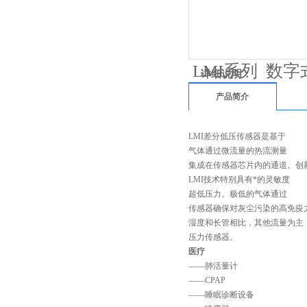
LMI系列 数
详细说明：
产品简介
LMI差分低压传感器是基于
气体通过微流量的热流测量
集成在传感器芯片内的通道。创
LMI技术特别具有*的灵敏度
超低压力。极低的气体通过
传感器确保对灰尘污染的高免疫
湿度和长管相比，其他流量为主
压力传感器。
医疗
——肺活量计
——CPAP
——睡眠诊断设备