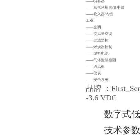
——喷雾器
——氧气利用者/集中器
——吹入器/内镜
工业
——空调
——变风量空调
——过滤监控
——燃烧器控制
——燃料电池
——气体泄漏检测
——通风橱
——仪表
——安全系统
品牌 ：First_S
-3.6 VDC
数字式
技术参数