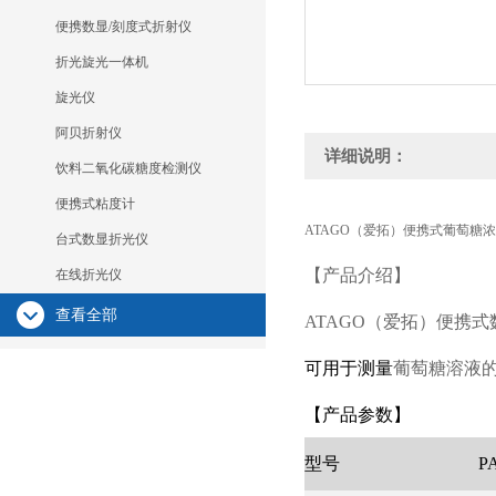
便携数显/刻度式折射仪
折光旋光一体机
旋光仪
阿贝折射仪
详细说明：
饮料二氧化碳糖度检测仪
便携式粘度计
ATAGO（爱拓）便携式葡萄糖浓度计
台式数显折光仪
【产品介绍】
在线折光仪
查看全部
ATAGO
（
爱拓
）
便携式数
可用于测量
葡萄糖溶液的B
【产品参数】
型号
P