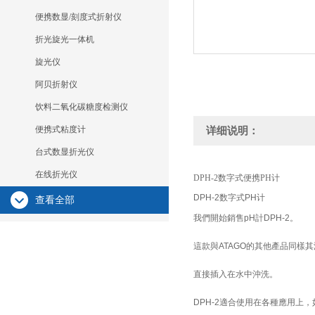
便携数显/刻度式折射仪
折光旋光一体机
旋光仪
阿贝折射仪
饮料二氧化碳糖度检测仪
便携式粘度计
详细说明：
台式数显折光仪
在线折光仪
DPH-2数字式便携PH计
DPH-2数字式PH计
查看全部
我們開始銷售pH計DPH-2。
這款與ATAGO的其他產品同樣
直接插入在水中沖洗。
DPH-2適合使用在各種應用