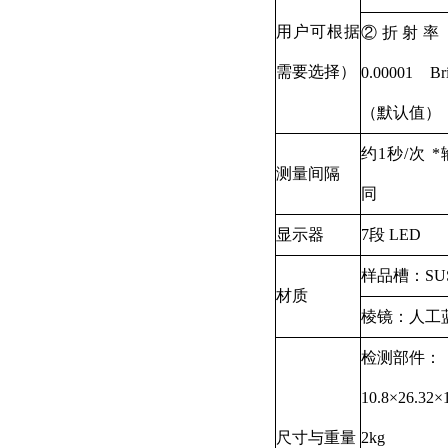
用户可根据
②折射率
需要选择）
0.00001 B
（默认值
约1秒/次 
测量间隔
同
显示器
7段 LED
样品槽：SUS
材质
棱镜：人工
检测部件：
10.8×26.32
尺寸与重量
2kg