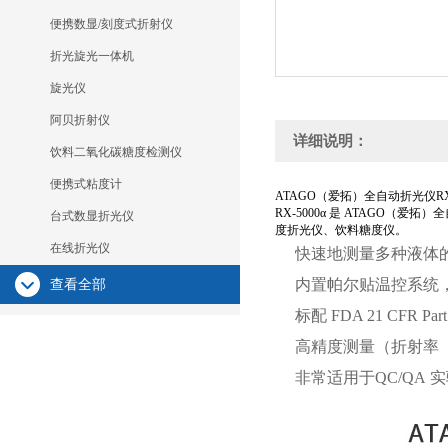
便携数显/刻度式折射仪
折光旋光一体机
旋光仪
阿贝折射仪
详细说明：
饮料二氧化碳糖度检测仪
便携式粘度计
ATAGO（爱拓）全自动折光仪RX-
RX-5000α 是 ATAG
台式数显折光仪
度折光仪、饮料糖度仪。
在线折光仪
快速地测量多种液体的
内置帕尔贴温控系统
查看全部
标配 FDA 21 CFR
高精度测量（折射率（nD）
非常适用于QC/QA