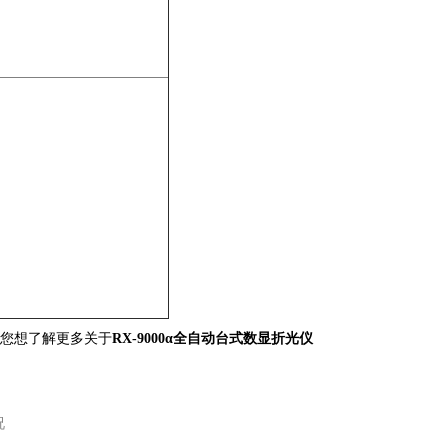
如您想了解更多关于
RX-9000α全自动台式数显折光仪
况