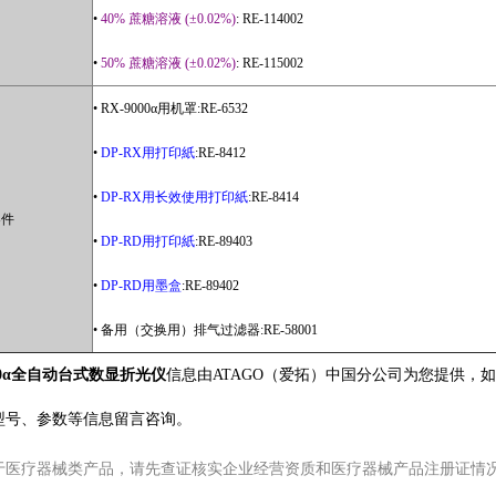
•
40% 蔗糖溶液 (±0.02%)
: RE-114002
•
50% 蔗糖溶液 (±0.02%)
: RE-115002
• RX-9000α用机罩:RE-6532
•
DP-RX用打印紙
:RE-8412
•
DP-RX用长效使用打印紙
:RE-8414
零件
•
DP-RD用打印紙
:RE-89403
•
DP-RD用墨盒
:RE-89402
• 备用（交换用）排气过滤器:RE-58001
000α全自动台式数显折光仪
信息由ATAGO（爱拓）中国分公司为您提供，
型号、参数等信息留言咨询。
于医疗器械类产品，请先查证核实企业经营资质和医疗器械产品注册证情