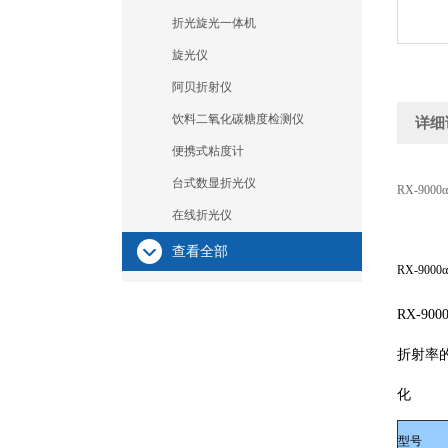
折光旋光一体机
旋光仪
阿贝折射仪
饮料二氧化碳糖度检测仪
详细
便携式粘度计
台式数显折光仪
RX-90
在线折光仪
查看全部
RX-90
RX-9
折射率
化
型号