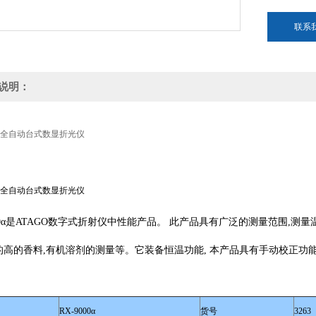
联系
说明：
00α全自动台式数显折光仪
00α全自动台式数显折光仪
000α是ATAGO数字式折射仪中性能产品。 此产品具有广泛的测量范围,
的高的香料,有机溶剂的测量等。它装备恒温功能, 本产品具有手动校正功
RX-9000α
货号
3263