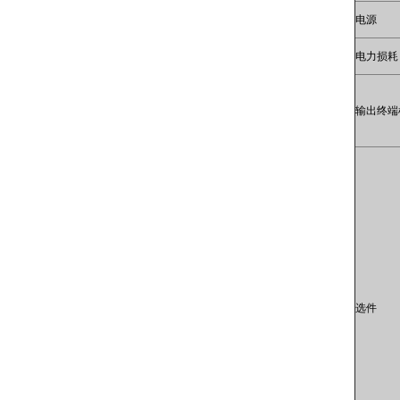
电源
电力损耗
输出终端
选件