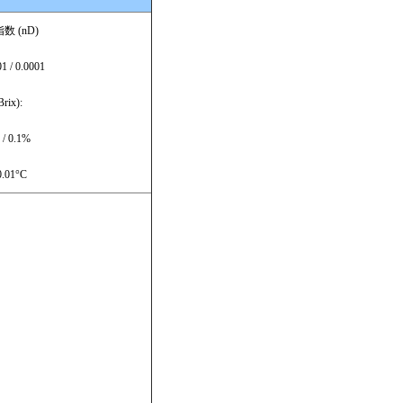
数 (nD)
1 / 0.0001
rix):
 / 0.1%
.01°C