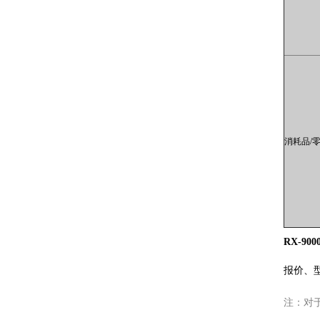
消耗品/
RX-9
报价、
注：对