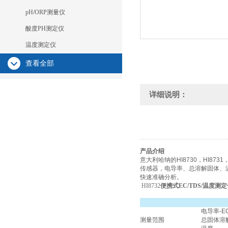
pH/ORP测量仪
酸度PH测定仪
温度测定仪
查看全部
详细说明：
产品介绍
意大利哈纳的HI8730，HI8
传感器，电导率、总溶解固体、
快速准确分析。
HI8732
便携式EC/TDS/温度测
电导率-E
测量范围
总固体溶解