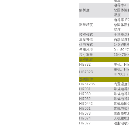
温度
电导率-E
解析度
总固体溶解
温度
电导率-E
测量精度
总固体溶解
温度
校准模式
手动单点
温度补偿
自动温度补偿
供电方式
1×9 V电
使用环境
0 to 50
尺寸重量
164×76×
标准配置
HI8732
主机、HI
主机、HI
HI8732D
HI706
选购附件
HI761285
内置温度传
HI7031
常规电导
HI7039
常规电导
HI7032
常规电导
HI70442
常规总固
HI7061
常规电极
HI7073
蛋白质电
HI7074
无机物电
HI7077
油脂电极