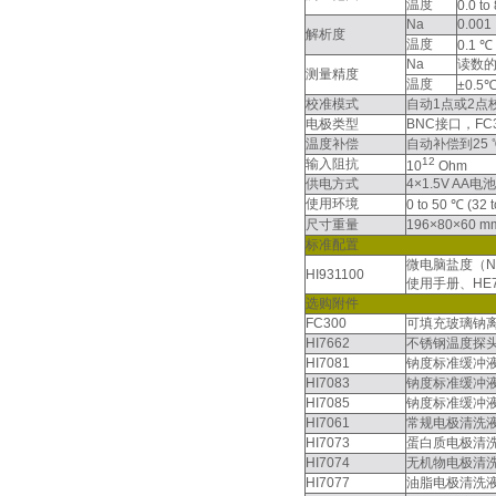
温度
0.0 to
Na
0.00
解析度
温度
0.1 ℃
Na
读数的
测量精度
温度
±0.5
校准模式
自动1点或2点校准，
电极类型
BNC接口，FC
温度补偿
自动补偿到25 
12
输入阻抗
10
Ohm
供电方式
4×1.5V AA电池
使用环境
0 to 50 ℃ (32
尺寸重量
196×80×60 mm
标准配置
微电脑盐度（N
HI931100
使用手册、HE7
选购附件
FC300
可填充玻璃钠
HI7662
不锈钢温度探
HI7081
钠度标准缓冲
HI7083
钠度标准缓冲
HI7085
钠度标准缓冲
HI7061
常规电极清洗
HI7073
蛋白质电极清
HI7074
无机物电极清
HI7077
油脂电极清洗