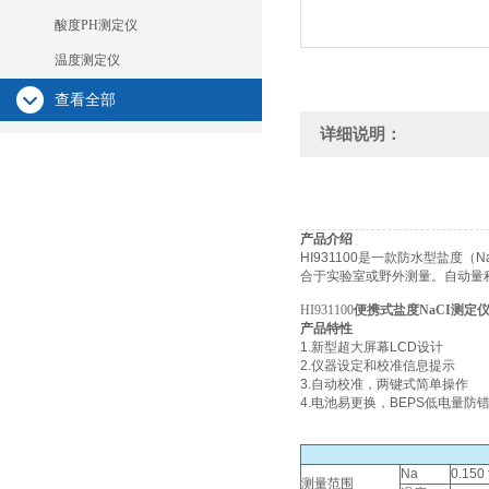
酸度PH测定仪
温度测定仪
查看全部
详细说明：
产品介绍
HI931100是一款防水型盐度（
合于实验室或野外测量。自动量程
HI931100
便携式盐度NaCI测定
产品特性
1.新型超大屏幕LCD设计
2.仪器设定和校准信息提示
3.自动校准，两键式简单操作
4.电池易更换，BEPS低电量
Na
0.150
测量范围