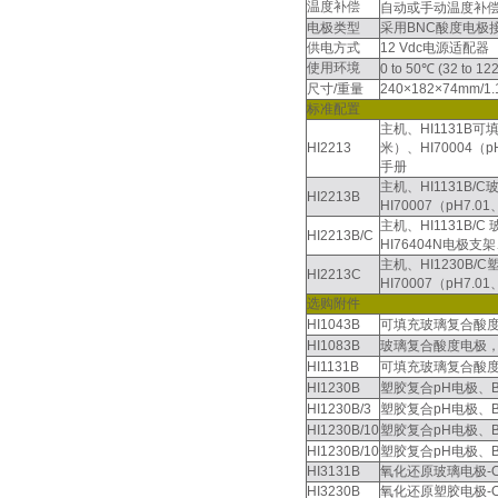
温度补偿
自动或手动温度补偿， -2
电极类型
采用BNC酸度电极接
供电方式
12 Vdc电源适配器
使用环境
0 to 50℃ (32 to 
尺寸/重量
240×182×74mm/1.
标准配置
主机、HI1131B
HI2213
米）、HI70004（
手册
主机、HI1131B/
HI2213B
HI70007（pH7
主机、HI1131B/C
HI2213B/C
HI76404N电极支
主机、HI1230B/
HI2213C
HI70007（pH7
选购附件
HI1043B
可填充玻璃复合酸度电极
HI1083B
玻璃复合酸度电极，接口
HI1131B
可填充玻璃复合酸度电极
HI1230B
塑胶复合pH电极、B
HI1230B/3
塑胶复合pH电极、B
HI1230B/10
塑胶复合pH电极、B
HI1230B/10
塑胶复合pH电极、B
HI3131B
氧化还原玻璃电极-O
HI3230B
氧化还原塑胶电极-O