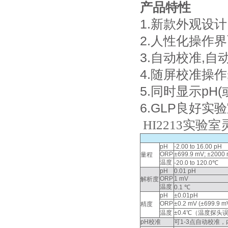
产品特性
1.新款外观设
2.人性化操作
3.自动校准,自
4.随屏校准操
5.同时显示pH(
6.GLP良好实
HI2213实验室
pH
-2.00 to 16.00 pH
ORP
±699.9 mV; ±2000
量程
温度
-20.0 to 120.0℃
pH
0.01 pH
ORP
1 mV
解析度
温度
0.1 ℃
pH
±0.01pH
ORP
±0.2 mV (±699.9 
精度
温度
±0.4℃（温度探头
pH校准
可1-3点自动校准，内置