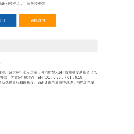
，自动识别校准点，可避免校准错
我们
在线咨询
仪
确性。超大多行显示屏幕，可同时显示pH 值和温度测量值（°C
置5个校准点（pH4.01，6.86，7.01，9.18，
自动选择量程和解析度。BEPS 低电量防护系统，当电池电量