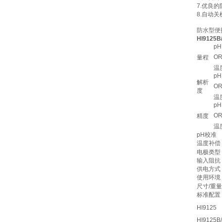
7.优良
8.自动
防水型便携
HI9125
pH
O
量程
温
pH
解析
O
度
温
pH
O
精度
温
pH校准
温度补偿
电极类型
输入阻抗
供电方式
使用环境
尺寸/重量
标准配置
HI9125
HI9125B