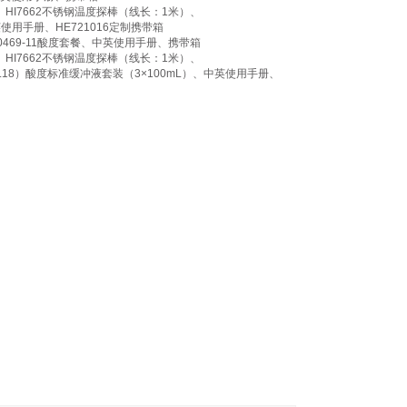
）、HI7662不锈钢温度探棒（线长：1米）、
、中英使用手册、HE721016定制携带箱
I70469-11酸度套餐、中英使用手册、携带箱
）、HI7662不锈钢温度探棒（线长：1米）、
.86、pH9.18）酸度标准缓冲液套装（3×100mL）、中英使用手册、