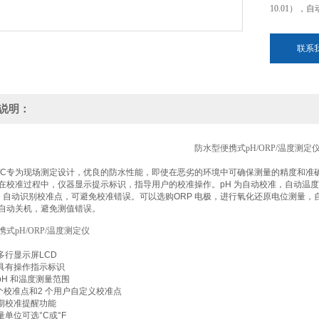
10.01）
联系
说明：
防水型便携式pH/ORP/温度测定
25B/C专为现场测定设计，优良的防水性能，即使在恶劣的环境中可确保测量的精度和准
。在校准过程中，仪器显示提示标识，指导用户的校准操作。pH 为自动校准，自动温度补偿，内
1），自动识别校准点，可避免校准错误。可以选购ORP 电极，进行氧化还原电位测量，
自动关机，避免测值错误。
式pH/ORP/温度测定仪
多行显示屏LCD
幕具有操作指示标识
pH 和温度测量范围
 个校准点和2 个用户自定义校准点
定期校准提醒功能
量单位可选°C或°F