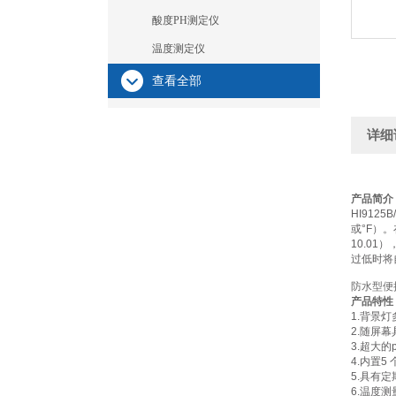
酸度PH测定仪
温度测定仪
查看全部
详细
产品简介
HI91
或°F）
10.0
过低时将
防水型便携
产品特性
1.背景灯
2.随屏
3.超大的
4.内置5
5.具有
6.温度测