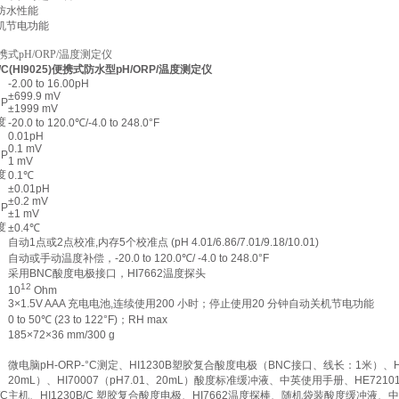
的防水性能
关机节电功能
式pH/ORP/温度测定仪
B/C(HI9025)便携式防水型pH/ORP/
温度测定仪
-2.00 to 16.00pH
±699.9 mV
RP
±1999 mV
度
-20.0 to 120.0℃/-4.0 to 248.0°F
0.01pH
0.1 mV
RP
1 mV
度
0.1℃
±0.01pH
±0.2 mV
RP
±1 mV
度
±0.4℃
自动1点或2点校准,内存5个校准点 (pH 4.01/6.86/7.01/9.18/10.01)
自动或手动温度补偿，-20.0 to 120.0℃/ -4.0 to 248.0°F
采用BNC酸度电极接口，HI7662温度探头
12
10
Ohm
3×1.5V AAA 充电电池,连续使用200 小时；停止使用20 分钟自动关机节电功能
0 to 50℃ (23 to 122°F)；RH max
185×72×36 mm/300 g
微电脑pH-ORP-°C测定、HI1230B塑胶复合酸度电极（BNC接口、线长：1米）、HI
20mL）、HI70007（pH7.01、20mL）酸度标准缓冲液、中英使用手册、HE721
/C
主机、HI1230B/C 塑胶复合酸度电极、HI7662温度探棒、随机袋装酸度缓冲液