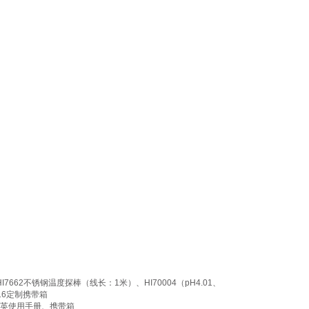
7662不锈钢温度探棒（线长：1米）、HI70004（pH4.01、
016定制携带箱
、中英使用手册、携带箱