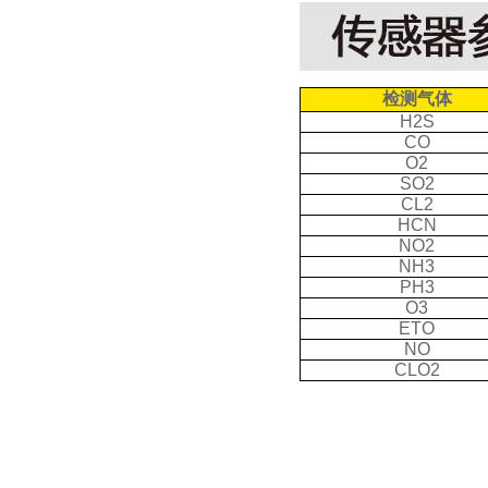
检测气体
H2S
CO
O2
SO2
CL2
HCN
NO2
NH3
PH3
O3
ETO
NO
CLO2