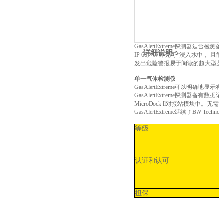
GasAlertExtreme探测器适合检
详细说明：
IP 66／67外壳可*浸入水中
发出危险警报易于阅读的超大型
单一气体检测仪
GasAlertExtreme可以
GasAlertExtreme探
MicroDock ll对接站模块中。无
GasAlertExtreme延续了BW
等级
认证和认可
担保