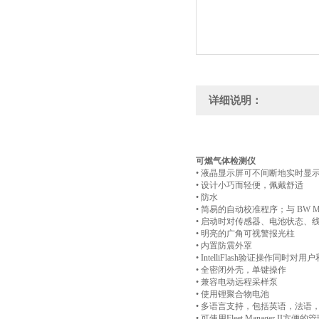
详细说明：
可燃气体检测仪
• 液晶显示屏可不间断地实时显
• 设计小巧而轻便，佩戴舒适
• 防水
• 简易的自动校准程序；与 BW Mi
• 启动时对传感器、电池状态、
• 明亮的广角可视警报光柱
• 内置防震外罩
• IntelliFlash验证操作同时
• 全密闭外壳，单键操作
• 兼容电动远程采样泵
• 使用锂聚合物电池
• 多语言支持，包括英语，法语
• 可使用Fleet Manager II方